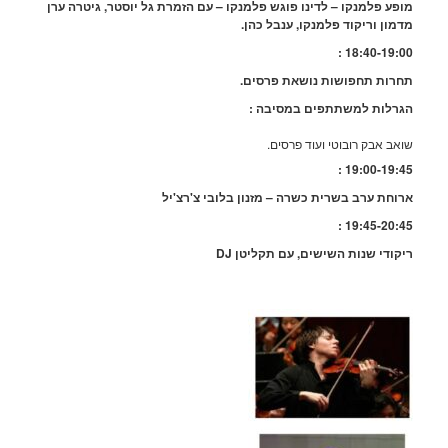
פע פלמנקו – לדינו פוגש פלמנקו – עם הזמרת גל יוסטר, גיטרה ערן
מון וריקוד פלמנקו, ענבל כהן.
18:40-19:00
רות תחפושות נושאת פרסים.
רלות למשתתפים במסיבה :
אב אבק רובוטי ועוד פרסים.
19:00-19:45
וחת ערב בשרית כשרה – מזנון בלובי צ'רצ'יל
19:45-20:45
קודי שנות השישים, עם תקליטן
DJ