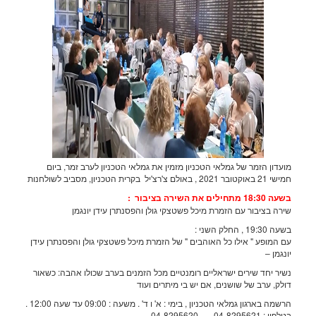
עדון הזמר של גמלאי הטכניון מזמין את גמלאי הטכניון לערב זמר, ביום
2021 , באולם צ'רצ'יל בקרית הטכניון, מסביב לשולחנות
1 מתחילים את השירה בציבור
:
רה בציבור עם הזמרת מיכל פשטצקי גולן והפסנתרן
עידן יונגמן
19: , החלק השני :
 המופע " אילו כל האוהבים " של הזמרת מיכל פשטצקי גולן והפסנתרן
עידן
נגמן –
יר יחד שירים ישראליים רומנטיים מכל הזמנים בערב שכולו אהבה: כשאור
לק, ערב של שושנים, אם יש בי מיתרים ועוד
הרשמה בארגון גמלאי הטכניון , בימי : א' ו ד' . משעה : 09:00 עד שעה 12:00 .
: 04-8295621 – 04-8295620