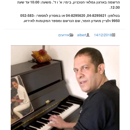
הרשמה בארגון גמלאי הטכניון, בימי: א' ו ד'. משעה: 10:00 עד שעה
12:3
בטלפון: 04-8295621, 04-8295620 או במסרון למספר: 052-583-
 הזמר, שם הנרשם ומספר המקומות לאירוע.
14/12/2018
albert
אירועים