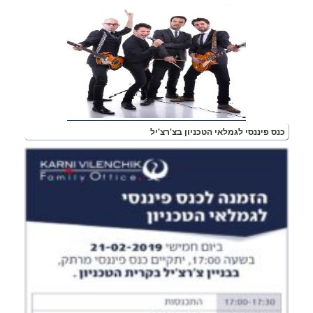
נס פיננסי לגמלאי הטכניון בצ'רצ'יל