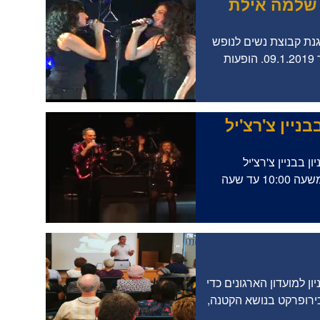
 שלמה אילת
נת קבוצת נשים לנופש
במלון המלך שלמה אילת, מתאריך 06.1.2019 עד 09.1.2019. הופעות
ניין צ'רצ'יל
 בבניין צ'רצ'יל
בטכניון. המסיבה תתקיים ביום שני 03.12.2018 משעה 10:00 עד שעה
ל הטכניון למועדון הארגונים כדי
כירופרקט בנושא הקטנה,