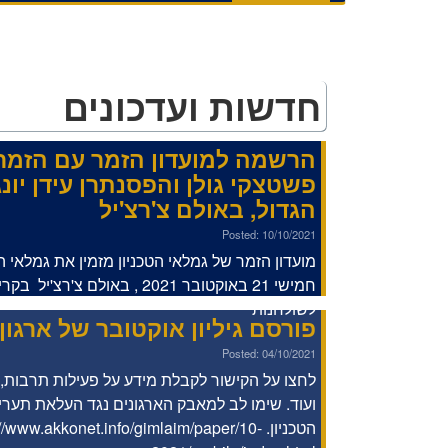
חדשות ועדכונים
הרשמה למועדון הזמר עם הזמר
פשטצקי גולן והפסנתרן עידן יונ
הגדול, באולם צ'רצ'יל
Posted: 10/10/2021
מועדון הזמר של גמלאי הטכניון מזמין את גמלאי הט
חמישי 21 באוקטובר 2021 , באולם צ'
לשולחנות
פורסם גיליון אוקטובר של ארגו
Posted: 04/10/2021
לחצו על הקישור לקבלת מידע על פעילות תרבות, טי
ועוד. שימו לב למאבק הארגונים נגד העלאת תעריפ
הטכניון. ://www.akkonet.info/gimlaim/paper/10