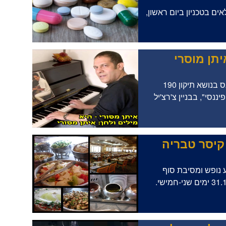
ם בטכניון ביום ראשון,
יתן מוסרי
ביום חמישי 22.11.2018 בשעה 10:00, יתקיים כנס בנושא תיקון 190
נסי", בבניין צ'רצ'יל
קיסר טבריה
 נופש ומסיבת סוף