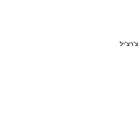
צ'רצ'יל