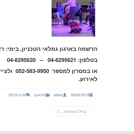
הרשמה בארגון גמלאי הטכניון, בימי: ראשון ורביעי. מ
בטלפון: 04-8295621 – 04-8295620
או במסרון למספר 052-583-9950
ולציי
לאירוע.
06/02/2019
albert
אירועים
פורים 2019
Post
טיול טעימות...
navigation